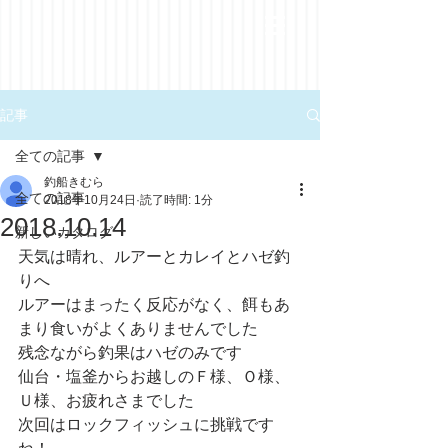
記事
全ての記事
釣船きむら
全ての記事
2018年10月24日
読了時間: 1分
2018.10.14
新しいカタログ
天気は晴れ、ルアーとカレイとハゼ釣
りへ
ルアーはまったく反応がなく、餌もあ
まり食いがよくありませんでした
残念ながら釣果はハゼのみです
仙台・塩釜からお越しのＦ様、Ｏ様、
Ｕ様、お疲れさまでした
次回はロックフィッシュに挑戦です