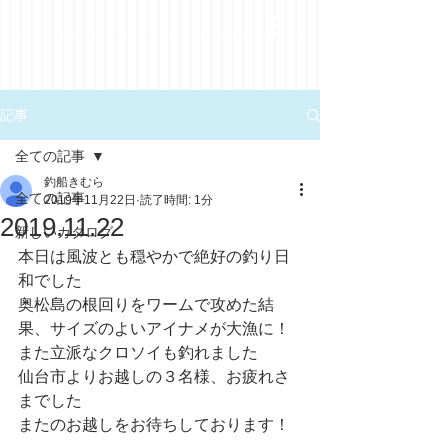
記事
全ての記事
釣船きむら
全ての記事
2019年11月22日
読了時間: 1分
2019.11.22
新しいカタログ
本日は風波とも穏やかで絶好の釣り日
和でした
奥松島の根回りをワームで攻めた結
果、サイズのよいアイナメが大漁に！
また立派なクロソイも釣れました
仙台市よりお越しの３名様、お疲れさ
までした
またのお越しをお待ちしております！