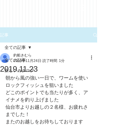
記事
全ての記事
釣船きむら
全ての記事
2019年11月24日
読了時間: 1分
2019.11.23
新しいカタログ
朝から風の強い一日で、ワームを使い
ロックフィッシュを狙いました
どこのポイントでも当たりが多く、ア
イナメを釣り上げました
仙台市よりお越しの２名様、お疲れさ
までした！
またのお越しをお待ちしております