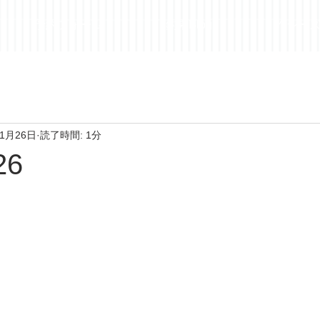
予約フォーム
釣果Blog
昨シー
年1月26日
読了時間: 1分
26