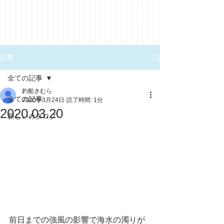
記事
全ての記事
釣船きむら
全ての記事
2020年3月24日
読了時間: 1分
2020.03.20
新しいカタログ
前日までの強風の影響で海水の濁りが