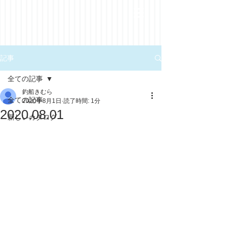
記事
全ての記事
釣船きむら
全ての記事
2020年8月1日
読了時間: 1分
2020.08.01
新しいカタログ