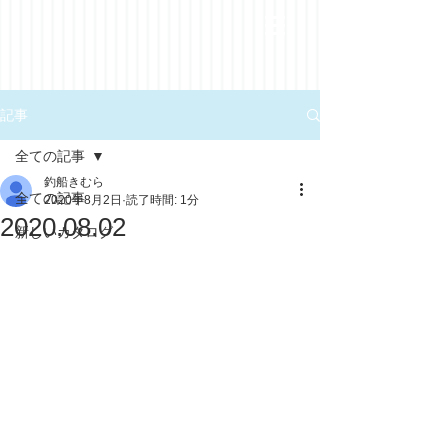
記事
全ての記事
釣船きむら
全ての記事
2020年8月2日
読了時間: 1分
2020.08.02
新しいカタログ