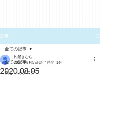
記事
全ての記事
釣船きむら
全ての記事
2020年8月5日
読了時間: 1分
2020.08.05
新しいカタログ