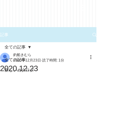
記事
全ての記事
釣船きむら
全ての記事
2020年12月23日
読了時間: 1分
2020.12.23
新しいカタログ