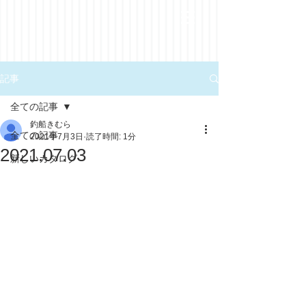
記事
全ての記事
釣船きむら
全ての記事
2021年7月3日
読了時間: 1分
2021.07.03
新しいカタログ