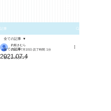
記事
全ての記事
釣船きむら
全ての記事
2021年7月10日
読了時間: 1分
2021.07.4
新しいカタログ