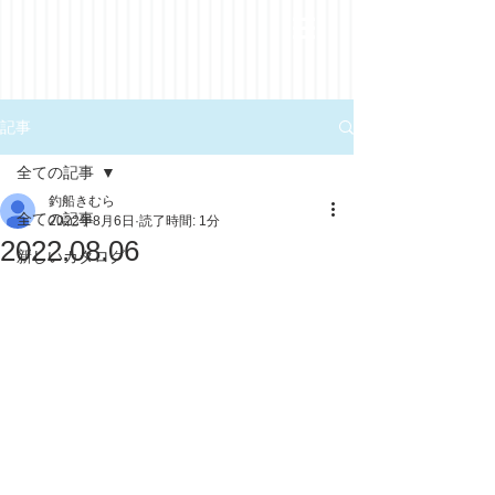
記事
全ての記事
釣船きむら
全ての記事
2022年8月6日
読了時間: 1分
2022.08.06
新しいカタログ