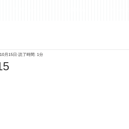
予約フォーム
釣果Blog
昨シー
年10月15日
読了時間: 1分
15