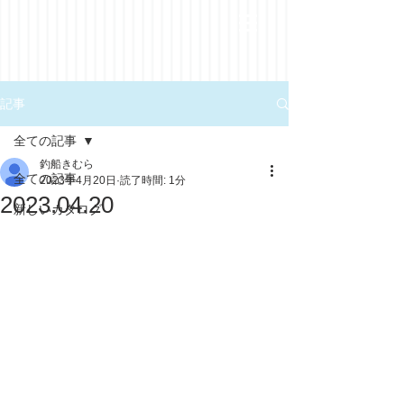
記事
全ての記事
釣船きむら
全ての記事
2023年4月20日
読了時間: 1分
2023.04.20
新しいカタログ