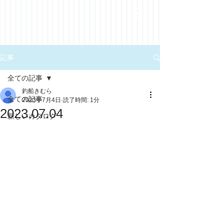
記事
全ての記事
釣船きむら
全ての記事
2023年7月4日
読了時間: 1分
2023.07.04
新しいカタログ