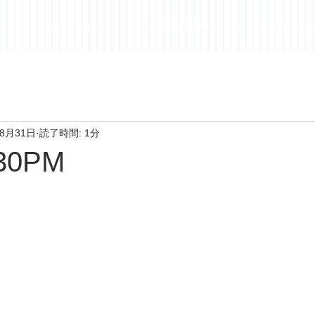
予約フォーム
釣果Blog
昨シー
年8月31日
読了時間: 1分
.30PM