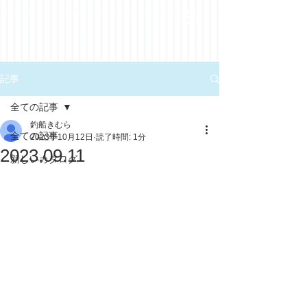
記事
全ての記事
釣船きむら
全ての記事
2023年10月12日
読了時間: 1分
2023.09.11
新しいカタログ