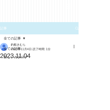
記事
全ての記事
釣船きむら
全ての記事
2023年11月4日
読了時間: 1分
2023.11.04
新しいカタログ