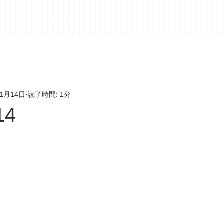
予約フォーム
釣果Blog
昨シー
年1月14日
読了時間: 1分
14