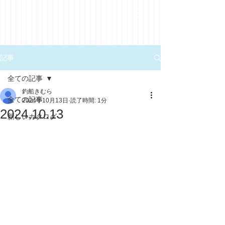
記事
全ての記事
釣船きむら
全ての記事
2024年10月13日
読了時間: 1分
2024.10.13
新しいカタログ