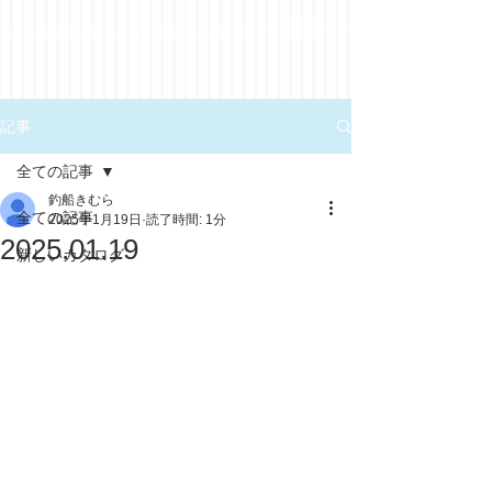
記事
全ての記事
釣船きむら
全ての記事
2025年1月19日
読了時間: 1分
2025.01.19
新しいカタログ