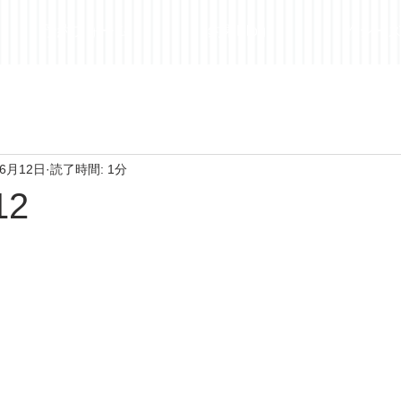
予約フォーム
釣果Blog
昨シー
年6月12日
読了時間: 1分
12