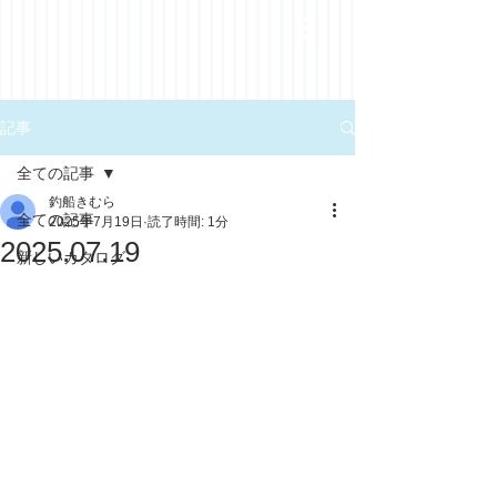
記事
全ての記事
釣船きむら
全ての記事
2025年7月19日
読了時間: 1分
2025.07.19
新しいカタログ