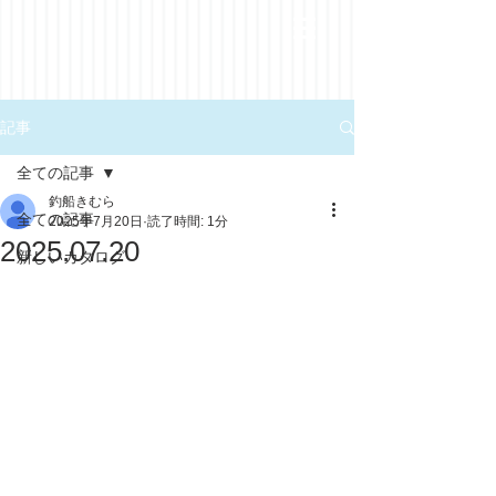
記事
全ての記事
釣船きむら
全ての記事
2025年7月20日
読了時間: 1分
2025.07.20
新しいカタログ