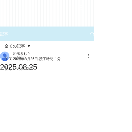
記事
全ての記事
釣船きむら
全ての記事
2025年8月25日
読了時間: 1分
2025.08.25
新しいカタログ