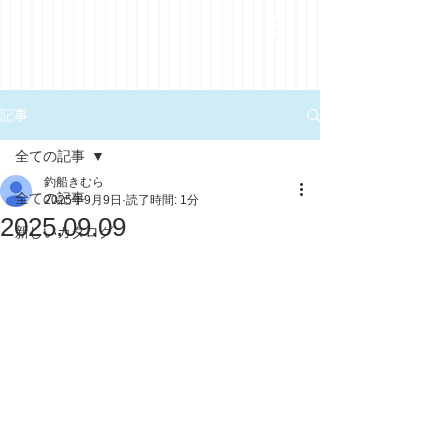
記事
全ての記事
釣船きむら
全ての記事
2025年9月9日
読了時間: 1分
2025.09.09
新しいカタログ