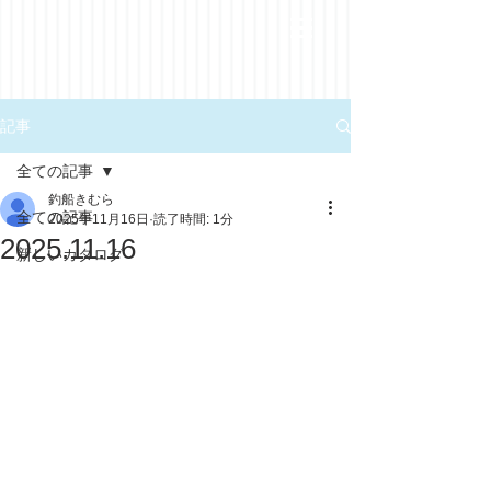
記事
全ての記事
釣船きむら
全ての記事
2025年11月16日
読了時間: 1分
2025.11.16
新しいカタログ