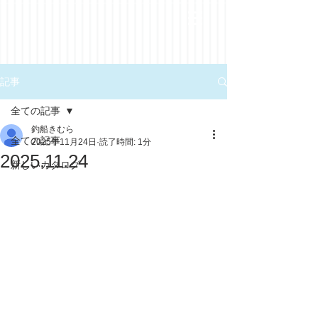
記事
全ての記事
釣船きむら
全ての記事
2025年11月24日
読了時間: 1分
2025.11.24
新しいカタログ