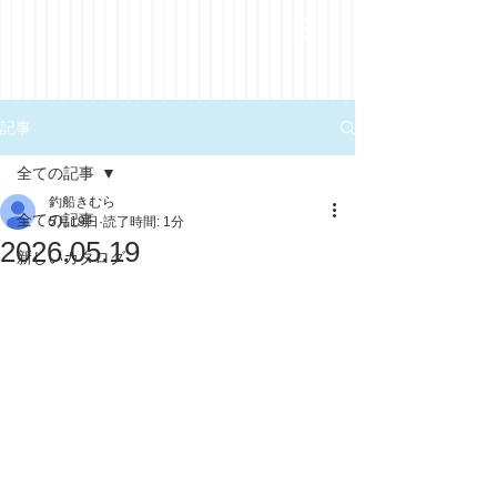
記事
全ての記事
釣船きむら
全ての記事
5月19日
読了時間: 1分
2026.05.19
新しいカタログ